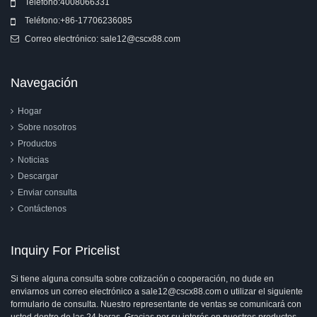
Teléfono:
4008066331
Teléfono:
+86-17706236085
Correo electrónico:
sale12@cscx88.com
Navegación
Hogar
Sobre nosotros
Productos
Noticias
Descargar
Enviar consulta
Contáctenos
Inquiry For Pricelist
Si tiene alguna consulta sobre cotización o cooperación, no dude en
enviarnos un correo electrónico a sale12@cscx88.com o utilizar el siguiente
formulario de consulta. Nuestro representante de ventas se comunicará con
usted dentro de las 24 horas. Gracias por su interés en nuestros productos.