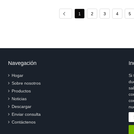
1
2
3
4
5
Navegación
In
Hogar
Si
du
Sobre nosotros
sa
Productos
co
Noticias
co
Descargar
nu
Enviar consulta
Contáctenos