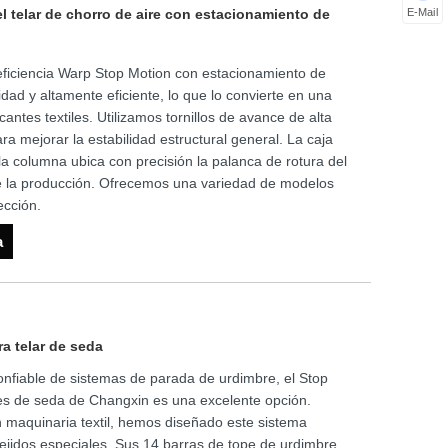
 telar de chorro de aire con estacionamiento de
E-Mail
a eficiencia Warp Stop Motion con estacionamiento de
dad y altamente eficiente, lo que lo convierte en una
cantes textiles. Utilizamos tornillos de avance de alta
ra mejorar la estabilidad estructural general. La caja
la columna ubica con precisión la palanca de rotura del
 de la producción. Ofrecemos una variedad de modelos
ección.
a
ra telar de seda
nfiable de sistemas de parada de urdimbre, el Stop
res de seda de Changxin es una excelente opción.
 maquinaria textil, hemos diseñado este sistema
tejidos especiales. Sus 14 barras de tope de urdimbre