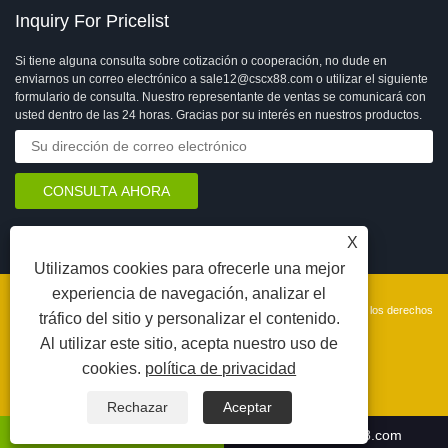
Inquiry For Pricelist
Si tiene alguna consulta sobre cotización o cooperación, no dude en
enviarnos un correo electrónico a sale12@cscx88.com o utilizar el siguiente
formulario de consulta. Nuestro representante de ventas se comunicará con
usted dentro de las 24 horas. Gracias por su interés en nuestros productos.
X
Utilizamos cookies para ofrecerle una mejor
experiencia de navegación, analizar el
Copyright © 2026 Changshu Changxin Textile Equipment Co., Ltd. Todos los derechos
tráfico del sitio y personalizar el contenido.
reservados.
Al utilizar este sitio, acepta nuestro uso de
苏公网安备 32058102002902号
Enlaces
Sitemap
RSS
XML
Privacy Policy
cookies.
política de privacidad
Rechazar
Aceptar
4008066331
sale12@cscx88.com