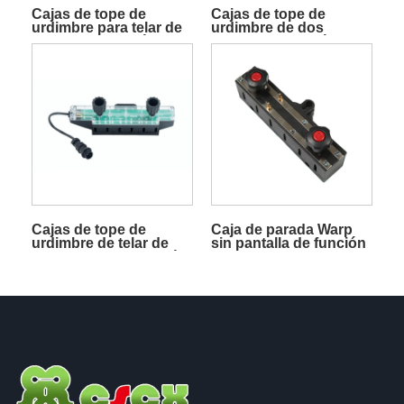
Cajas de tope de
Cajas de tope de
urdimbre para telar de
urdimbre de dos
pinzas sin función de
agujas sin función de
visualización
visualización
Cajas de tope de
Caja de parada Warp
urdimbre de telar de
sin pantalla de función
tres agujas sin función
normal
de visualización